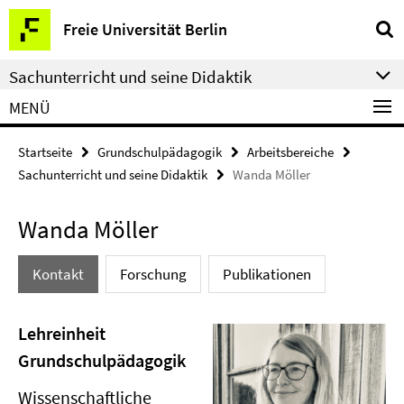
Springe
Service-
Freie Universität Berlin
direkt
Navigation
zu
Sachunterricht und seine Didaktik
Inhalt
MENÜ
Startseite
Grundschulpädagogik
Arbeitsbereiche
Sachunterricht und seine Didaktik
Wanda Möller
Wanda Möller
Kontakt
Forschung
Publikationen
Lehreinheit
Grundschulpädagogik
Wissenschaftliche