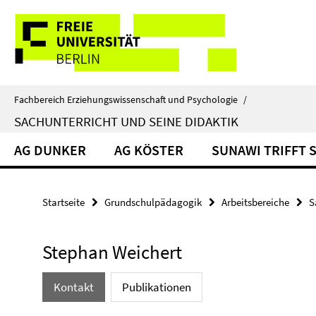
Springe
Service-
direkt
zu
Navigation
Inhalt
Fachbereich Erziehungswissenschaft und Psychologie
/
SACHUNTERRICHT UND SEINE DIDAKTIK
AG DUNKER
AG KÖSTER
SUNAWI TRIFFT 
Startseite
Grundschulpädagogik
Arbeitsbereiche
S
Stephan Weichert
Kontakt
Publikationen