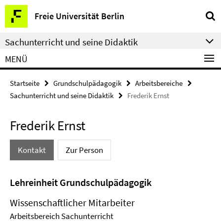
Springe
Service-
Freie Universität Berlin
direkt
Navigation
zu
Sachunterricht und seine Didaktik
Inhalt
MENÜ
Startseite
Grundschulpädagogik
Arbeitsbereiche
Sachunterricht und seine Didaktik
Frederik Ernst
Frederik Ernst
Kontakt
Zur Person
Lehreinheit Grundschulpädagogik
Wissenschaftlicher Mitarbeiter
Arbeitsbereich Sachunterricht