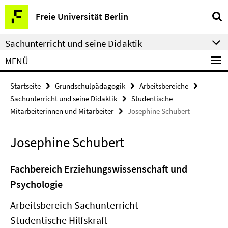
Springe
Service-
Freie Universität Berlin
direkt
Navigation
zu
Sachunterricht und seine Didaktik
Inhalt
MENÜ
Startseite
Grundschulpädagogik
Arbeitsbereiche
Sachunterricht und seine Didaktik
Studentische
Mitarbeiterinnen und Mitarbeiter
Josephine Schubert
Josephine Schubert
Fachbereich Erziehungswissenschaft und
Psychologie
Arbeitsbereich Sachunterricht
Studentische Hilfskraft