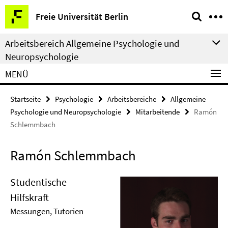
Springe
Service-
Freie Universität Berlin
direkt
Navigation
zu
Arbeitsbereich Allgemeine Psychologie und
Inhalt
Neuropsychologie
MENÜ
Startseite
Psychologie
Arbeitsbereiche
Allgemeine
Psychologie und Neuropsychologie
Mitarbeitende
Ramón
Schlemmbach
Ramón Schlemmbach
Studentische
Hilfskraft
Messungen, Tutorien