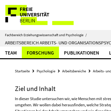
Springe
Service-
direkt
zu
Navigation
Inhalt
Fachbereich Erziehungswissenschaft und Psychologie
/
ARBEITSBEREICH ARBEITS- UND ORGANISATIONSPSY
TEAM
FORSCHUNG
PUBLIKATIONEN
Startseite
Psychologie
Arbeitsbereiche
Arbeits- un
Ziel und Inhalt
In dieser Studie untersuchen wir, wie Menschen mit stres
umgehen. Wir wollen dabei herausfinden, welche Strateg