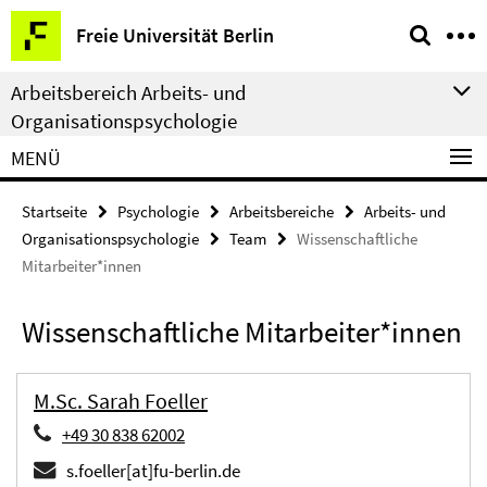
Springe
Service-
Freie Universität Berlin
direkt
Navigation
zu
Arbeitsbereich Arbeits- und
Inhalt
Organisationspsychologie
MENÜ
Startseite
Psychologie
Arbeitsbereiche
Arbeits- und
Organisationspsychologie
Team
Wissenschaftliche
Mitarbeiter*innen
Wissenschaftliche Mitarbeiter*innen
M.Sc. Sarah Foeller
+49 30 838 62002
s.foeller[at]fu-berlin.de