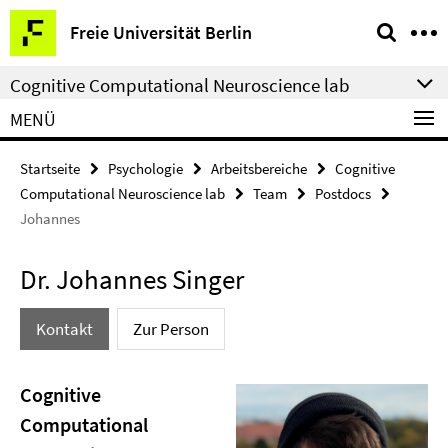
Springe
Service-
Freie Universität Berlin
direkt
Navigation
zu
Cognitive Computational Neuroscience lab
Inhalt
MENÜ
Startseite
Psychologie
Arbeitsbereiche
Cognitive
Computational Neuroscience lab
Team
Postdocs
Johannes
Dr. Johannes Singer
Kontakt
Zur Person
Cognitive
Computational