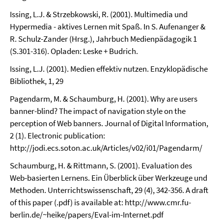
Issing, L.J. & Strzebkowski, R. (2001). Multimedia und
Hypermedia - aktives Lernen mit Spaß. In S. Aufenanger &
R. Schulz-Zander (Hrsg.), Jahrbuch Medienpädagogik 1
(S.301-316). Opladen: Leske + Budrich.
Issing, L.J. (2001). Medien effektiv nutzen. Enzyklopädische
Bibliothek, 1, 29
Pagendarm, M. & Schaumburg, H. (2001). Why are users
banner-blind? The impact of navigation style on the
perception of Web banners. Journal of Digital Information,
2 (1). Electronic publication:
http://jodi.ecs.soton.ac.uk/Articles/v02/i01/Pagendarm/
Schaumburg, H. & Rittmann, S. (2001). Evaluation des
Web-basierten Lernens. Ein Überblick über Werkzeuge und
Methoden. Unterrichtswissenschaft, 29 (4), 342-356. A draft
of this paper (.pdf) is available at: http://www.cmr.fu-
berlin.de/~heike/papers/Eval-im-Internet.pdf