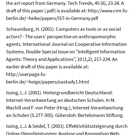
the art report from Germany. Tech Trends, 45 (6), 23-28. A
draft of this paper (.pdf) is available at: http://www.cmr.fu-
berlin.de/~heike/papers/IST-in-Germany.pdf
Schaumburg, H. (2001). Computers as tools or as social
actors? - The users' perspective on anthropomorphic
agents. International Journal on Cooperative Information
Systems. Double Special Issue on "Intelligent Information
Agents: Theory and Applications", 10 (1,2), 217-234. An
earlier draft of this paper is available at:
http://userpage.fu-
berlin.de/~hoige/papers/oastudy1.html
Issing, L.J. (2001). Hintergrundbericht Deutschland:
Internet-Verantwortung an deutschen Schulen. In M.
Machill und F. von Peter (Hrsg.), Internet-Verantwortung
an Schulen (S.277-305). Gütersloh: Bertelsmann Stiftung.
Issing, L.J. & Seidel, T. (2001). Effektivitätssteigerung durch
Online-Dienstleistungen: Analyse und Konzeption Web-