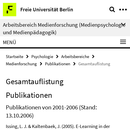
Springe
Service-
Freie Universität Berlin
direkt
Navigation
zu
Arbeitsbereich Medienforschung (Medienpsychologie
Inhalt
und Medienpädagogik)
MENÜ
Startseite
Psychologie
Arbeitsbereiche
Medienforschung
Publikationen
Gesamtauflistung
Gesamtauflistung
Publikationen
Publikationen von 2001-2006 (Stand:
13.10.2006)
Issing, L. J. & Kaltenbaek, J. (2005). E-Learning in der