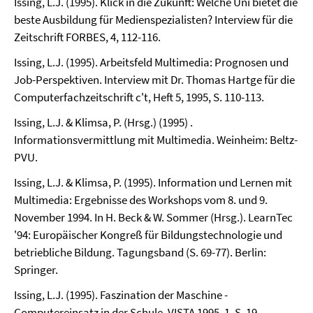
Issing, L.J. (1995). Klick in die Zukunft: Welche Uni bietet die
beste Ausbildung für Medienspezialisten? Interview für die
Zeitschrift FORBES, 4, 112-116.
Issing, L.J. (1995). Arbeitsfeld Multimedia: Prognosen und
Job-Perspektiven. Interview mit Dr. Thomas Hartge für die
Computerfachzeitschrift c't, Heft 5, 1995, S. 110-113.
Issing, L.J. & Klimsa, P. (Hrsg.) (1995) .
Informationsvermittlung mit Multimedia. Weinheim: Beltz-
PVU.
Issing, L.J. & Klimsa, P. (1995). Information und Lernen mit
Multimedia: Ergebnisse des Workshops vom 8. und 9.
November 1994. In H. Beck & W. Sommer (Hrsg.). LearnTec
'94: Europäischer Kongreß für Bildungstechnologie und
betriebliche Bildung. Tagungsband (S. 69-77). Berlin:
Springer.
Issing, L.J. (1995). Faszination der Maschine -
Computereinsatz in der Schule. VISTA 1995, 1, S. 19.