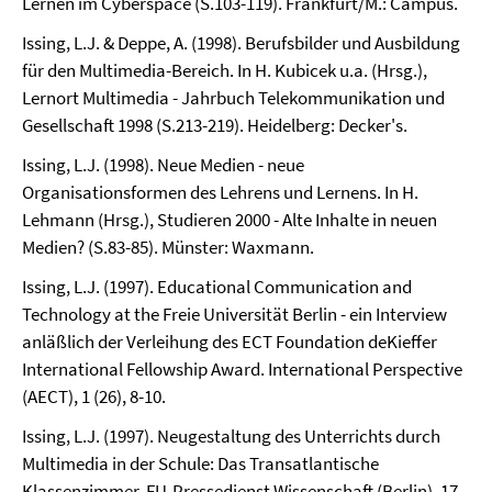
Lernen im Cyberspace (S.103-119). Frankfurt/M.: Campus.
Issing, L.J. & Deppe, A. (1998). Berufsbilder und Ausbildung
für den Multimedia-Bereich. In H. Kubicek u.a. (Hrsg.),
Lernort Multimedia - Jahrbuch Telekommunikation und
Gesellschaft 1998 (S.213-219). Heidelberg: Decker's.
Issing, L.J. (1998). Neue Medien - neue
Organisationsformen des Lehrens und Lernens. In H.
Lehmann (Hrsg.), Studieren 2000 - Alte Inhalte in neuen
Medien? (S.83-85). Münster: Waxmann.
Issing, L.J. (1997). Educational Communication and
Technology at the Freie Universität Berlin - ein Interview
anläßlich der Verleihung des ECT Foundation deKieffer
International Fellowship Award. International Perspective
(AECT), 1 (26), 8-10.
Issing, L.J. (1997). Neugestaltung des Unterrichts durch
Multimedia in der Schule: Das Transatlantische
Klassenzimmer. FU-Pressedienst Wissenschaft (Berlin), 17,