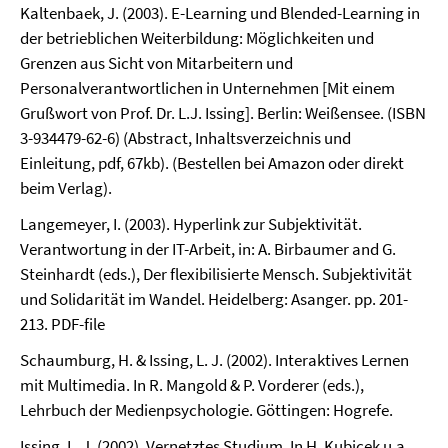
Kaltenbaek, J. (2003). E-Learning und Blended-Learning in
der betrieblichen Weiterbildung: Möglichkeiten und
Grenzen aus Sicht von Mitarbeitern und
Personalverantwortlichen in Unternehmen [Mit einem
Grußwort von Prof. Dr. L.J. Issing]. Berlin: Weißensee. (ISBN
3-934479-62-6) (Abstract, Inhaltsverzeichnis und
Einleitung, pdf, 67kb). (Bestellen bei Amazon oder direkt
beim Verlag).
Langemeyer, I. (2003). Hyperlink zur Subjektivität.
Verantwortung in der IT-Arbeit, in: A. Birbaumer and G.
Steinhardt (eds.), Der flexibilisierte Mensch. Subjektivität
und Solidarität im Wandel. Heidelberg: Asanger. pp. 201-
213. PDF-file
Schaumburg, H. & Issing, L. J. (2002). Interaktives Lernen
mit Multimedia. In R. Mangold & P. Vorderer (eds.),
Lehrbuch der Medienpsychologie. Göttingen: Hogrefe.
Issing, L. J. (2002). Vernetztes Studium. In H. Kubicek u.a.