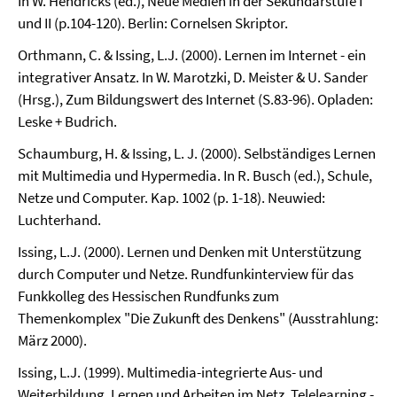
In W. Hendricks (ed.), Neue Medien in der Sekundarstufe I
und II (p.104-120). Berlin: Cornelsen Skriptor.
Orthmann, C. & Issing, L.J. (2000). Lernen im Internet - ein
integrativer Ansatz. In W. Marotzki, D. Meister & U. Sander
(Hrsg.), Zum Bildungswert des Internet (S.83-96). Opladen:
Leske + Budrich.
Schaumburg, H. & Issing, L. J. (2000). Selbständiges Lernen
mit Multimedia und Hypermedia. In R. Busch (ed.), Schule,
Netze und Computer. Kap. 1002 (p. 1-18). Neuwied:
Luchterhand.
Issing, L.J. (2000). Lernen und Denken mit Unterstützung
durch Computer und Netze. Rundfunkinterview für das
Funkkolleg des Hessischen Rundfunks zum
Themenkomplex "Die Zukunft des Denkens" (Ausstrahlung:
März 2000).
Issing, L.J. (1999). Multimedia-integrierte Aus- und
Weiterbildung, Lernen und Arbeiten im Netz, Telelearning -