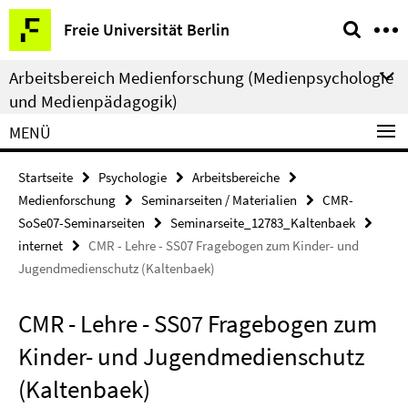
Springe
Service-
Freie Universität Berlin
direkt
Navigation
zu
Arbeitsbereich Medienforschung (Medienpsychologie
Inhalt
und Medienpädagogik)
MENÜ
Startseite
Psychologie
Arbeitsbereiche
Medienforschung
Seminarseiten / Materialien
CMR-
SoSe07-Seminarseiten
Seminarseite_12783_Kaltenbaek
internet
CMR - Lehre - SS07 Fragebogen zum Kinder- und
Jugendmedienschutz (Kaltenbaek)
CMR - Lehre - SS07 Fragebogen zum
Kinder- und Jugendmedienschutz
(Kaltenbaek)