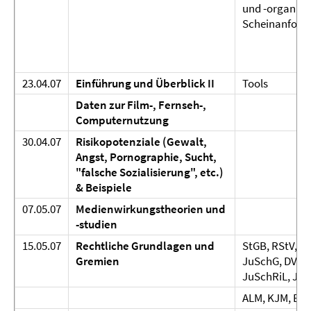
und -organisa
Scheinanford
23.04.07
Einführung und Überblick II
Tools
Daten zur Film-, Fernseh-,
Computernutzung
30.04.07
Risikopotenziale (Gewalt,
Angst, Pornographie, Sucht,
"falsche Sozialisierung", etc.)
& Beispiele
07.05.07
Medienwirkungstheorien und
-studien
15.05.07
Rechtliche Grundlagen und
StGB, RStV, J
Gremien
JuSchG, DVO-
JuSchRiL, JSS
ALM, KJM, BSI