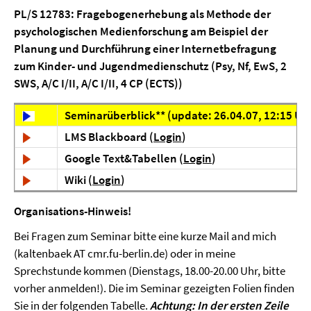
PL/S 12783: Fragebogenerhebung als Methode der
psychologischen Medienforschung am Beispiel der
Planung und Durchführung einer Internetbefragung
zum Kinder- und Jugendmedienschutz (Psy, Nf, EwS, 2
SWS, A/C I/II, A/C I/II, 4 CP (ECTS))
Seminarüberblick** (update:
26.04.07, 12:15 Uh
LMS Blackboard (
Login
)
Google Text&Tabellen (
Login
)
Wiki (
Login
)
Organisations-Hinweis!
Bei Fragen zum Seminar bitte eine kurze Mail and mich
(kaltenbaek AT cmr.fu-berlin.de) oder in meine
Sprechstunde kommen (Dienstags, 18.00-20.00 Uhr, bitte
vorher anmelden!). Die im Seminar gezeigten Folien finden
Sie in der folgenden Tabelle.
Achtung: In der ersten Zeile