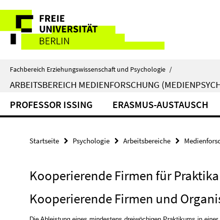
Springe
Service-
direkt
zu
Navigation
Inhalt
Fachbereich Erziehungswissenschaft und Psychologie
/
ARBEITSBEREICH MEDIENFORSCHUNG (MEDIENPSYC
PROFESSOR ISSING
ERASMUS-AUSTAUSCH
Startseite
Psychologie
Arbeitsbereiche
Medienfors
Kooperierende Firmen für Praktika
Kooperierende Firmen und Organis
Die Ableistung eines mindestens dreiwöchigen Praktikums in einer