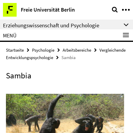
Springe
Service-
Freie Universität Berlin
direkt
Navigation
zu
Erziehungswissenschaft und Psychologie
Inhalt
MENÜ
Startseite
Psychologie
Arbeitsbereiche
Vergleichende
Entwicklungspsychologie
Sambia
Sambia