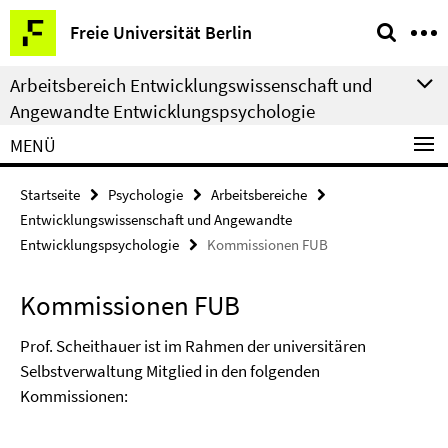
Springe
Service-
Freie Universität Berlin
direkt
Navigation
zu
Arbeitsbereich Entwicklungswissenschaft und
Inhalt
Angewandte Entwicklungspsychologie
MENÜ
Startseite
Psychologie
Arbeitsbereiche
Entwicklungswissenschaft und Angewandte
Entwicklungspsychologie
Kommissionen FUB
Kommissionen FUB
Prof. Scheithauer ist im Rahmen der universitären
Selbstverwaltung Mitglied in den folgenden
Kommissionen: