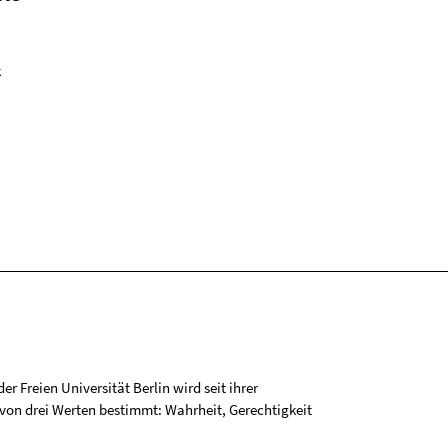
k
r Freien Universität Berlin wird seit ihrer
on drei Werten bestimmt: Wahrheit, Gerechtigkeit