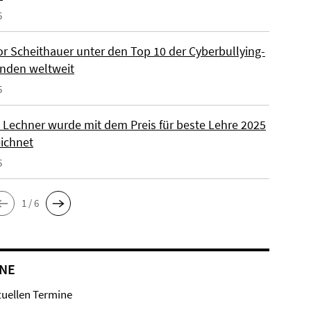
5
or Scheithauer unter den Top 10 der Cyberbullying-
nden weltweit
5
la Lechner wurde mit dem Preis für beste Lehre 2025
ichnet
5
1 / 6
NE
tuellen Termine