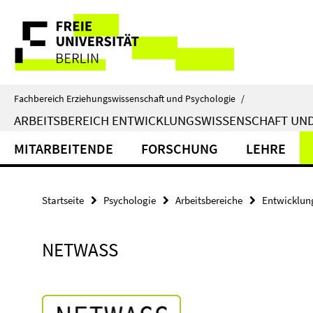
Springe
Service-
direkt
zu
Navigation
Inhalt
Fachbereich Erziehungswissenschaft und Psychologie
/
ARBEITSBEREICH ENTWICKLUNGSWISSENSCHAFT U
MITARBEITENDE
FORSCHUNG
LEHRE
Startseite
Psychologie
Arbeitsbereiche
Entwicklun
NETWASS