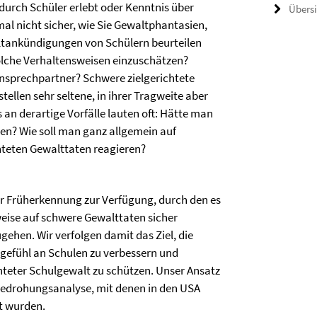
urch Schüler erlebt oder Kenntnis über
Übers
nicht sicher, wie Sie Gewaltphantasien,
tankündigungen von Schülern beurteilen
olche Verhaltensweisen einzuschätzen?
sprechpartner? Schwere zielgerichtete
tellen sehr seltene, in ihrer Tragweite aber
 an derartige Vorfälle lauten oft: Hätte man
nen? Wie soll man ganz allgemein auf
teten Gewalttaten reagieren?
er Früherkennung zur Verfügung, durch den es
ise auf schwere Gewalttaten sicher
ehen. Wir verfolgen damit das Ziel, die
sgefühl an Schulen zu verbessern und
hteter Schulgewalt zu schützen. Unser Ansatz
Bedrohungsanalyse, mit denen in den USA
t wurden.