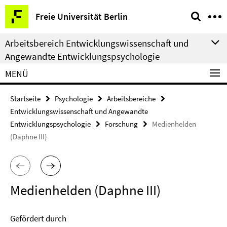
Springe
Service-
Freie Universität Berlin
direkt
Navigation
zu
Arbeitsbereich Entwicklungswissenschaft und
Inhalt
Angewandte Entwicklungspsychologie
MENÜ
Startseite
Psychologie
Arbeitsbereiche
Entwicklungswissenschaft und Angewandte
Entwicklungspsychologie
Forschung
Medienhelden
(Daphne III)
Medienhelden (Daphne III)
Gefördert durch