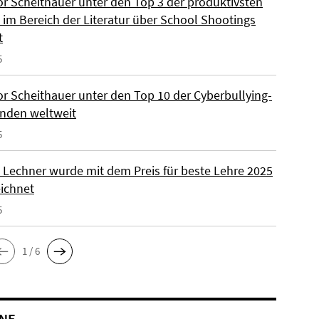
or Scheithauer unter den Top 3 der produktivsten
 im Bereich der Literatur über School Shootings
t
5
or Scheithauer unter den Top 10 der Cyberbullying-
nden weltweit
5
la Lechner wurde mit dem Preis für beste Lehre 2025
ichnet
5
1 / 6
NE