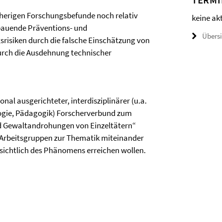
isherigen Forschungsbefunde noch relativ
keine ak
fbauende Präventions- und
Übers
srisiken durch die falsche Einschätzung von
urch die Ausdehnung technischer
onal ausgerichteter, interdisziplinärer (u.a.
ologie, Pädagogik) Forscherverbund zum
d Gewaltandrohungen von Einzeltätern“
n Arbeitsgruppen zur Thematik miteinander
nsichtlich des Phänomens erreichen wollen.