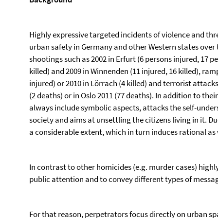
Highly expressive targeted incidents of violence and thr
urban safety in Germany and other Western states over 
shootings such as 2002 in Erfurt (6 persons injured, 17 pe
killed) and 2009 in Winnenden (11 injured, 16 killed), ram
injured) or 2010 in Lörrach (4 killed) and terrorist attack
(2 deaths) or in Oslo 2011 (77 deaths). In addition to t
always include symbolic aspects, attacks the self-under
society and aims at unsettling the citizens living in it. 
a considerable extent, which in turn induces rational as w
In contrast to other homicides (e.g. murder cases) highly
public attention and to convey different types of message
For that reason, perpetrators focus directly on urban sp