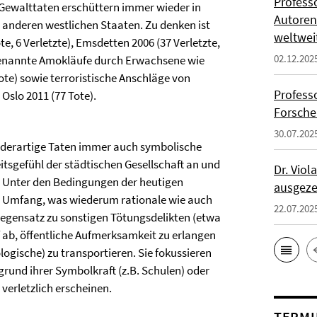
Profess
Gewalttaten erschüttern immer wieder in
Autoren
 anderen westlichen Staaten. Zu denken ist
weltwei
e, 6 Verletzte), Emsdetten 2006 (37 Verletzte,
02.12.202
sogenannte Amokläufe durch Erwachsene wie
 Tote) sowie terroristische Anschläge von
Profess
 Oslo 2011 (77 Tote).
Forsche
30.07.202
 derartige Taten immer auch symbolische
itsgefühl der städtischen Gesellschaft an und
Dr. Vio
r. Unter den Bedingungen der heutigen
ausgeze
em Umfang, was wiederum rationale wie auch
22.07.202
 Gegensatz zu sonstigen Tötungsdelikten (etwa
 ab, öffentliche Aufmerksamkeit zu erlangen
logische) zu transportieren. Sie fokussieren
rund ihrer Symbolkraft (z.B. Schulen) oder
 verletzlich erscheinen.
TERMI