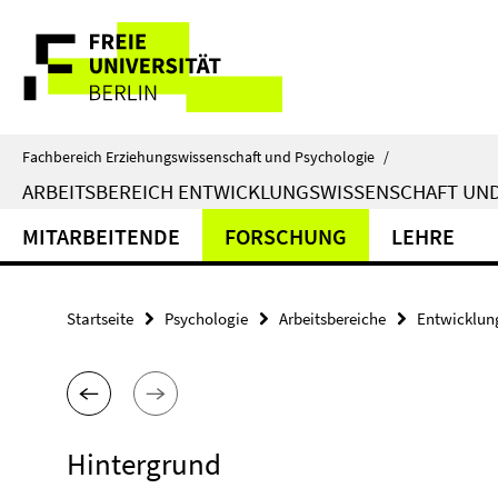
Springe
Service-
direkt
zu
Navigation
Inhalt
Fachbereich Erziehungswissenschaft und Psychologie
/
ARBEITSBEREICH ENTWICKLUNGSWISSENSCHAFT U
MITARBEITENDE
FORSCHUNG
LEHRE
Startseite
Psychologie
Arbeitsbereiche
Entwicklun
Hintergrund