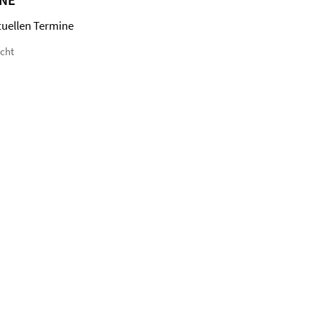
tuellen Termine
icht