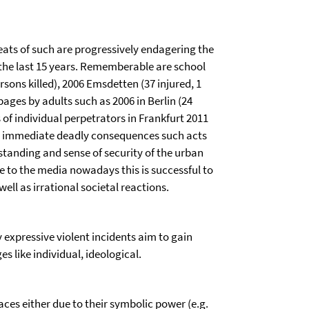
eats of such are progressively endagering the
the last 15 years. Rememberable are school
rsons killed), 2006 Emsdetten (37 injured, 1
pages by adults such as 2006 in Berlin (24
s of individual perpetrators in Frankfurt 2011
heir immediate deadly consequences such acts
standing and sense of security of the urban
Due to the media nowadays this is successful to
ell as irrational societal reactions.
 expressive violent incidents aim to gain
s like individual, ideological.
aces either due to their symbolic power (e.g.