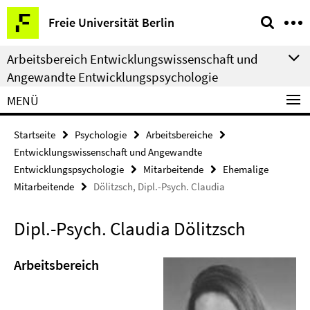
Springe
Service-
Freie Universität Berlin
direkt
Navigation
zu
Arbeitsbereich Entwicklungswissenschaft und
Inhalt
Angewandte Entwicklungspsychologie
MENÜ
Startseite
Psychologie
Arbeitsbereiche
Entwicklungswissenschaft und Angewandte
Entwicklungspsychologie
Mitarbeitende
Ehemalige
Mitarbeitende
Dölitzsch, Dipl.-Psych. Claudia
Dipl.-Psych. Claudia Dölitzsch
Arbeitsbereich