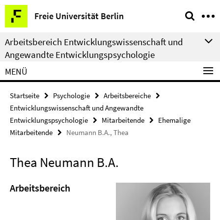
Springe
Service-
Freie Universität Berlin
direkt
Navigation
zu
Arbeitsbereich Entwicklungswissenschaft und
Inhalt
Angewandte Entwicklungspsychologie
MENÜ
Startseite
Psychologie
Arbeitsbereiche
Entwicklungswissenschaft und Angewandte
Entwicklungspsychologie
Mitarbeitende
Ehemalige
Mitarbeitende
Neumann B.A., Thea
Thea Neumann B.A.
Arbeitsbereich