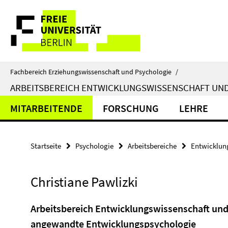
Springe
Service-
direkt
zu
Navigation
Inhalt
Fachbereich Erziehungswissenschaft und Psychologie
/
ARBEITSBEREICH ENTWICKLUNGSWISSENSCHAFT U
MITARBEITENDE
FORSCHUNG
LEHRE
Startseite
Psychologie
Arbeitsbereiche
Entwicklun
Christiane Pawlizki
Arbeitsbereich Entwicklungswissenschaft un
angewandte Entwicklungspsychologie