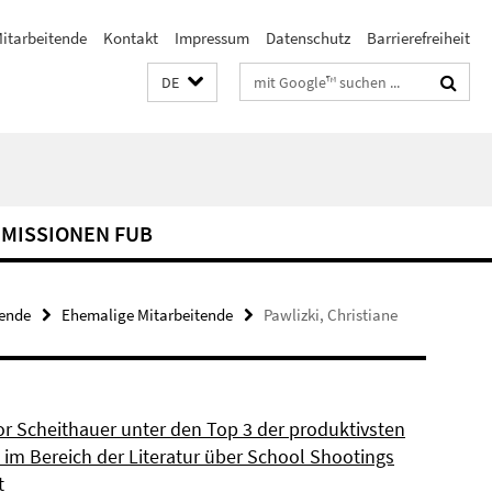
itarbeitende
Kontakt
Impressum
Datenschutz
Barrierefreiheit
Suchbegriffe
DE
MISSIONEN FUB
tende
Ehemalige Mitarbeitende
Pawlizki, Christiane
or Scheithauer unter den Top 3 der produktivsten
 im Bereich der Literatur über School Shootings
t