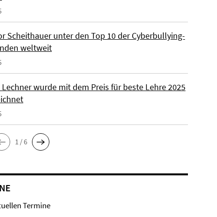
5
or Scheithauer unter den Top 10 der Cyberbullying-
nden weltweit
5
la Lechner wurde mit dem Preis für beste Lehre 2025
ichnet
5
1 / 6
NE
tuellen Termine