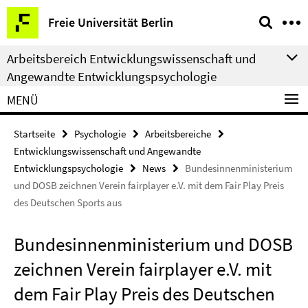
Springe
Service-
Freie Universität Berlin
direkt
Navigation
zu
Arbeitsbereich Entwicklungswissenschaft und
Inhalt
Angewandte Entwicklungspsychologie
MENÜ
Startseite
Psychologie
Arbeitsbereiche
Entwicklungswissenschaft und Angewandte
Entwicklungspsychologie
News
Bundesinnenministerium
und DOSB zeichnen Verein fairplayer e.V. mit dem Fair Play Preis
des Deutschen Sports aus
Bundesinnenministerium und DOSB
zeichnen Verein fairplayer e.V. mit
dem Fair Play Preis des Deutschen