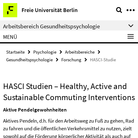
Springe
Service-
Freie Universität Berlin
direkt
Navigation
zu
Arbeitsbereich Gesundheitspsychologie
Inhalt
MENÜ
Startseite
Psychologie
Arbeitsbereiche
Gesundheitspsychologie
Forschung
HASCI-Studie
HASCI Studien – Healthy, Active and
Sustainable Commuting Interventions
Aktive Pendelgewohnheiten
Aktives Pendeln, d.h. für den Arbeitsweg zu Fuß zu gehen, Rad
zu fahren und die öffentlichen Verkehrsmittel zu nutzen, zielt
sowohl auf die Förderung körperlicher Aktivität als auch auf