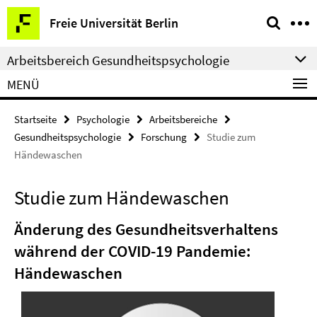
Springe
Service-
Freie Universität Berlin
direkt
Navigation
zu
Arbeitsbereich Gesundheitspsychologie
Inhalt
MENÜ
Startseite
Psychologie
Arbeitsbereiche
Gesundheitspsychologie
Forschung
Studie zum
Händewaschen
Studie zum Händewaschen
Änderung des Gesundheitsverhaltens
während der COVID-19 Pandemie:
Händewaschen