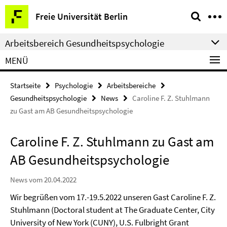
Springe
Service-
Freie Universität Berlin
direkt
Navigation
zu
Arbeitsbereich Gesundheitspsychologie
Inhalt
MENÜ
Startseite
Psychologie
Arbeitsbereiche
Gesundheitspsychologie
News
Caroline F. Z. Stuhlmann
zu Gast am AB Gesundheitspsychologie
Caroline F. Z. Stuhlmann zu Gast am
AB Gesundheitspsychologie
News vom 20.04.2022
Wir begrüßen vom 17.-19.5.2022 unseren Gast Caroline F. Z.
Stuhlmann (
Doctoral student at The Graduate Center, City
University of New York (CUNY), U.S. Fulbright Grant