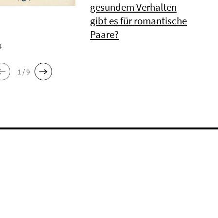
gesundem Verhalten
gibt es für romantische
Paare?
4
1 / 9