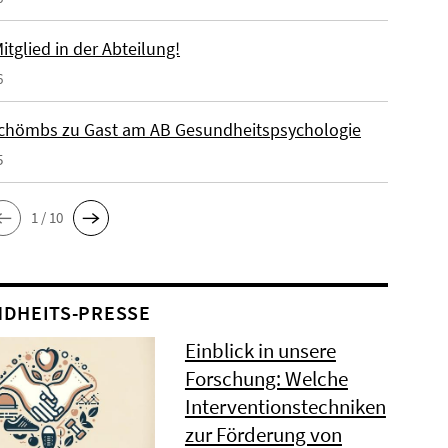
tglied in der Abteilung!
6
chömbs zu Gast am AB Gesundheitspsychologie
5
1 / 10
DHEITS-PRESSE
Einblick in unsere
Forschung: Welche
Interventionstechniken
zur Förderung von