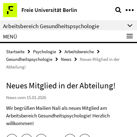
Springe
Service-
Freie Universität Berlin
direkt
Navigation
zu
Arbeitsbereich Gesundheitspsychologie
Inhalt
MENÜ
Startseite
Psychologie
Arbeitsbereiche
Gesundheitspsychologie
News
Neues Mitglied in der
Abteilung!
Neues Mitglied in der Abteilung!
News vom 15.01.2026
Wir begrüßen Mailien Nali als neues Mitglied am
Arbeitsbereich Gesundheitspsychologie! Herzlich
willkommen!