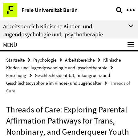
Springe
Service-
Freie Universität Berlin
direkt
Navigation
zu
Arbeitsbereich Klinische Kinder- und
Inhalt
Jugendpsychologie und -psychotherapie
MENÜ
Startseite
Psychologie
Arbeitsbereiche
Klinische
Kinder- und Jugendpsychologie und -psychotherapie
Forschung
Geschlechtsidentität, -inkongruenz und
Geschlechtsdysphorie im Kindes- und Jugendalter
Threads of
Care
Threads of Care: Exploring Parental
Affirmation Pathways for Trans,
Nonbinary, and Genderqueer Youth