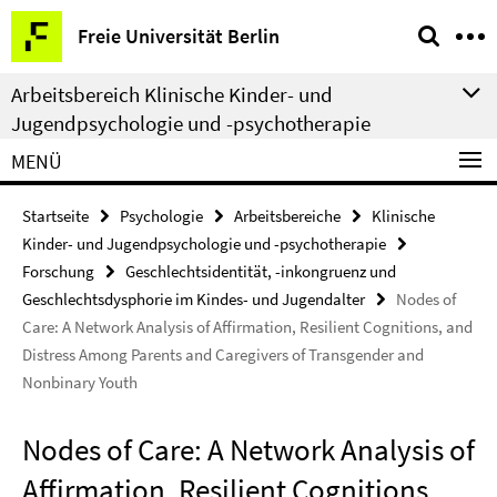
Springe
Service-
Freie Universität Berlin
direkt
Navigation
zu
Arbeitsbereich Klinische Kinder- und
Inhalt
Jugendpsychologie und -psychotherapie
MENÜ
Startseite
Psychologie
Arbeitsbereiche
Klinische
Kinder- und Jugendpsychologie und -psychotherapie
Forschung
Geschlechtsidentität, -inkongruenz und
Geschlechtsdysphorie im Kindes- und Jugendalter
Nodes of
Care: A Network Analysis of Affirmation, Resilient Cognitions, and
Distress Among Parents and Caregivers of Transgender and
Nonbinary Youth
Nodes of Care: A Network Analysis of
Affirmation, Resilient Cognitions,