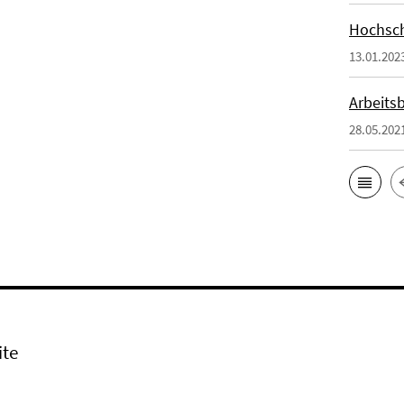
Hochsc
13.01.202
Arbeits
28.05.202
ite