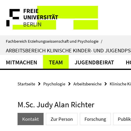
Springe
Service-
direkt
zu
Navigation
Inhalt
Fachbereich Erziehungswissenschaft und Psychologie
/
ARBEITSBEREICH KLINISCHE KINDER- UND JUGENDP
MITMACHEN
TEAM
JUGENDBEIRAT
H
Startseite
Psychologie
Arbeitsbereiche
Klinische K
M.Sc. Judy Alan Richter
Kontakt
Zur Person
Forschung
Publi