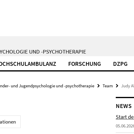
SYCHOLOGIE UND -PSYCHOTHERAPIE
OCHSCHULAMBULANZ
FORSCHUNG
DZPG
inder- und Jugendpsychologie und -psychotherapie
Team
Judy A
NEWS
Start d
kationen
05.06.202