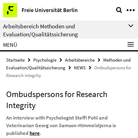
Springe
Service-
Freie Universität Berlin
direkt
Navigation
zu
Arbeitsbereich Methoden und
Inhalt
Evaluation/Qualitätssicherung
MENÜ
Startseite
Psychologie
Arbeitsbereiche
Methoden und
Evaluation/Qualitätssicherung
NEWS
Ombudspersons for
Research Integrity
Ombudspersons for Research
Integrity
An interview with Psychologist Steffi Pohl and
Veterinarian Georg von Samson-Himmelstjerna is
published
here
.