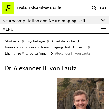
Springe
Service-
Freie Universität Berlin
direkt
Navigation
zu
Neurocomputation and Neuroimaging Unit
Inhalt
MENÜ
Startseite
Psychologie
Arbeitsbereiche
Neurocomputation and Neuroimaging Unit
Team
Ehemalige Mitarbeiter*innen
Alexander H. von Lautz
Dr. Alexander H. von Lautz