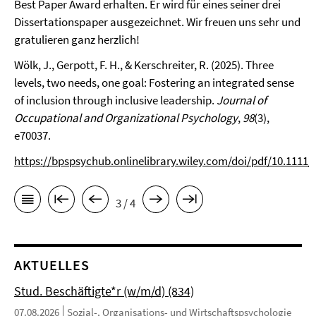
Best Paper Award erhalten. Er wird für eines seiner drei
Dissertationspaper ausgezeichnet. Wir freuen uns sehr und
gratulieren ganz herzlich!
Wölk, J., Gerpott, F. H., & Kerschreiter, R. (2025). Three
levels, two needs, one goal: Fostering an integrated sense
of inclusion through inclusive leadership.
Journal of
Occupational and Organizational Psychology
,
98
(3),
e70037.
https://bpspsychub.onlinelibrary.wiley.com/doi/pdf/10.1111/
3 / 4
AKTUELLES
Stud. Beschäftigte*r (w/m/d) (834)
07.08.2026
Sozial-, Organisations- und Wirtschaftspsychologie