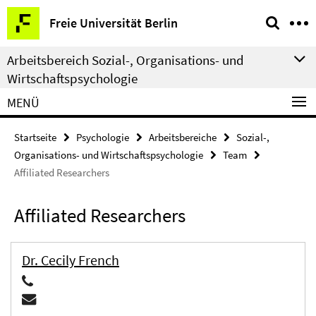
Springe
Service-
Freie Universität Berlin
direkt
Navigation
zu
Arbeitsbereich Sozial-, Organisations- und
Inhalt
Wirtschaftspsychologie
MENÜ
Startseite
Psychologie
Arbeitsbereiche
Sozial-,
Organisations- und Wirtschaftspsychologie
Team
Affiliated Researchers
Affiliated Researchers
Dr. Cecily French