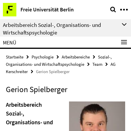
Springe
Service-
Freie Universität Berlin
direkt
Navigation
zu
Arbeitsbereich Sozial-, Organisations- und
Inhalt
Wirtschaftspsychologie
MENÜ
Startseite
Psychologie
Arbeitsbereiche
Sozial-,
Organisations- und Wirtschaftspsychologie
Team
AG
Kerschreiter
Gerion Spielberger
Gerion Spielberger
Arbeitsbereich
Sozial-,
Organisations- und