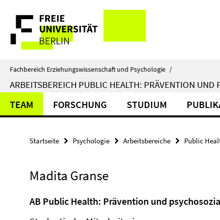
Springe
Service-
direkt
zu
Navigation
Inhalt
Fachbereich Erziehungswissenschaft und Psychologie
/
ARBEITSBEREICH PUBLIC HEALTH: PRÄVENTION UN
TEAM
FORSCHUNG
STUDIUM
PUBLIK
Startseite
Psychologie
Arbeitsbereiche
Public Heal
Madita Granse
AB Public Health: Prävention und psychosozi