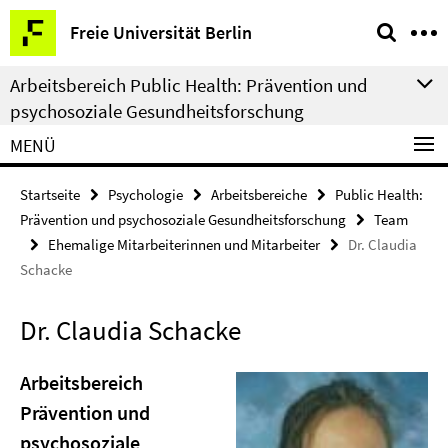
Springe
Service-
Freie Universität Berlin
direkt
Navigation
zu
Arbeitsbereich Public Health: Prävention und
Inhalt
psychosoziale Gesundheitsforschung
MENÜ
Startseite
Psychologie
Arbeitsbereiche
Public Health:
Prävention und psychosoziale Gesundheitsforschung
Team
Ehemalige Mitarbeiterinnen und Mitarbeiter
Dr. Claudia
Schacke
Dr. Claudia Schacke
Arbeitsbereich
Prävention und
psychosoziale