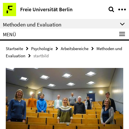
Springe
Service-
Freie Universität Berlin
direkt
Navigation
zu
Methoden und Evaluation
Inhalt
MENÜ
Startseite
Psychologie
Arbeitsbereiche
Methoden und
Evaluation
startbild