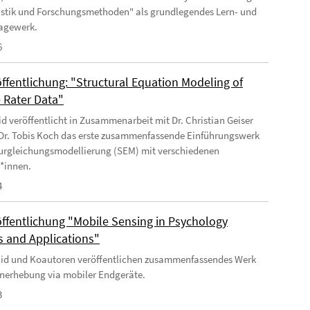
istik und Forschungsmethoden" als grundlegendes Lern- und
agewerk.
6
ffentlichung: "Structural Equation Modeling of
e Rater Data"
Eid veröffentlicht in Zusammenarbeit mit Dr. Christian Geiser
 Dr. Tobis Koch das erste zusammenfassende Einführungswerk
turgleichungsmodellierung (SEM) mit verschiedenen
r*innen.
4
ffentlichung "Mobile Sensing in Psychology
 and Applications"
 Eid und Koautoren veröffentlichen zusammenfassendes Werk
nerhebung via mobiler Endgeräte.
3