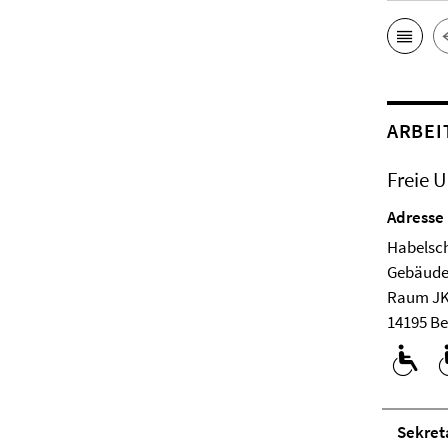
ARBEI
Freie U
Adresse
Habelsch
Ge­bäude
Raum JK
14195 Be
Se­kre­ta