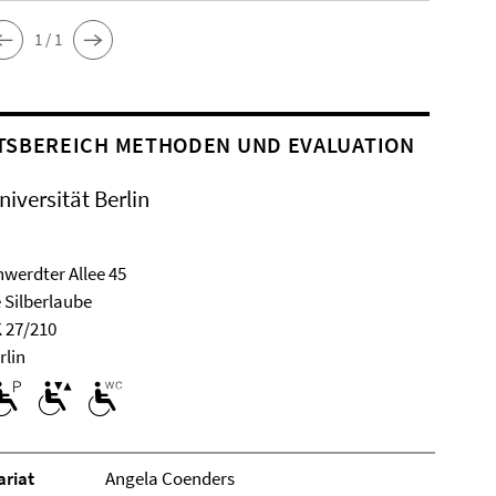
1 / 1
TSBEREICH METHODEN UND EVALUATION
niversität Berlin
werdter Allee 45
 Silberlaube
 27/210
rlin
­ri­at
Angela Coenders