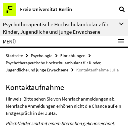
Springe
Service-
Freie Universität Berlin
direkt
Navigation
zu
Psychotherapeutische Hochschulambulanz für
Inhalt
Kinder, Jugendliche und junge Erwachsene
MENÜ
Startseite
Psychologie
Einrichtungen
Psychotherapeutische Hochschulambulanz für Kinder,
Jugendliche und junge Erwachsene
Kontaktaufnahme JuHa
Kontaktaufnahme
Hinweis: Bitte sehen Sie von Mehrfachanmeldungen ab.
Mehrfache Anmeldungen erhöhen nicht die Chance auf ein
Erstgespräch in der JuHa.
Pflichtfelder sind mit einem Sternchen gekennzeichnet.