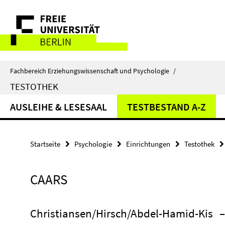
Springe
Service-
direkt
zu
Navigation
Inhalt
Fachbereich Erziehungswissenschaft und Psychologie
/
TESTOTHEK
AUSLEIHE & LESESAAL
TESTBESTAND A-Z
Startseite
Psychologie
Einrichtungen
Testothek
CAARS
Christiansen/Hirsch/Abdel-Hamid-Kis
–