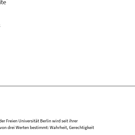
ite
k
r Freien Universität Berlin wird seit ihrer
on drei Werten bestimmt: Wahrheit, Gerechtigkeit