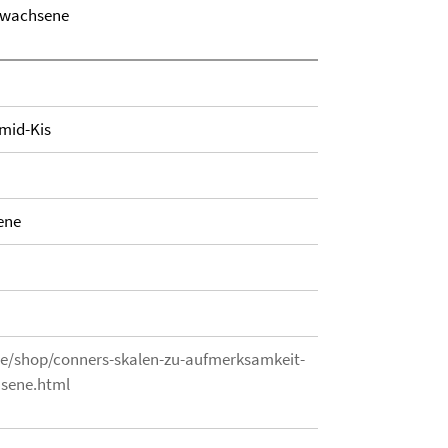
Erwachsene
mid-Kis
ene
de/shop/conners-skalen-zu-aufmerksamkeit-
hsene.html