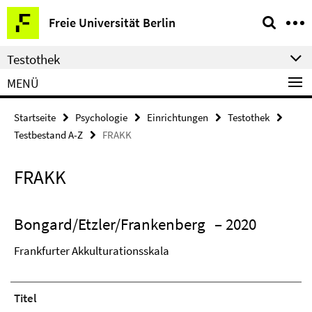
Springe
Service-
Freie Universität Berlin
direkt
Navigation
zu
Testothek
Inhalt
MENÜ
Startseite
Psychologie
Einrichtungen
Testothek
Testbestand A-Z
FRAKK
FRAKK
Bongard/Etzler/Frankenberg
– 2020
Frankfurter Akkulturationsskala
Titel