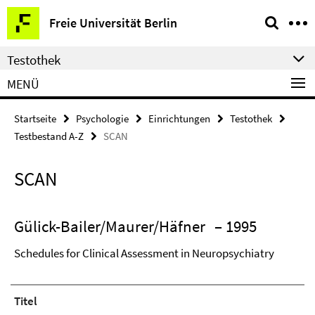
Springe
Service-
Freie Universität Berlin
direkt
Navigation
zu
Testothek
Inhalt
MENÜ
Startseite
Psychologie
Einrichtungen
Testothek
Testbestand A-Z
SCAN
SCAN
Gülick-Bailer/Maurer/Häfner
– 1995
Schedules for Clinical Assessment in Neuropsychiatry
Titel