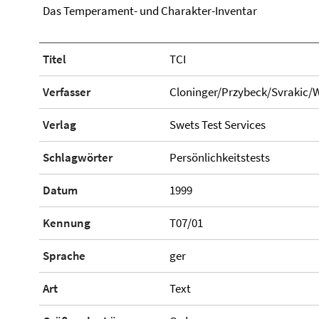
Das Temperament- und Charakter-Inventar
Titel
TCI
Verfasser
Cloninger/Przybeck/Svrakic/W
Verlag
Swets Test Services
Schlagwörter
Persönlichkeitstests
Datum
1999
Kennung
T07/01
Sprache
ger
Art
Text