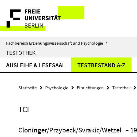
Springe
Service-
direkt
zu
Navigation
Inhalt
Fachbereich Erziehungswissenschaft und Psychologie
/
TESTOTHEK
AUSLEIHE & LESESAAL
TESTBESTAND A-Z
Startseite
Psychologie
Einrichtungen
Testothek
TCI
Cloninger/Przybeck/Svrakic/Wetzel
– 1