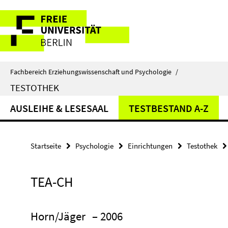
Springe
Service-
direkt
zu
Navigation
Inhalt
Fachbereich Erziehungswissenschaft und Psychologie
/
TESTOTHEK
AUSLEIHE & LESESAAL
TESTBESTAND A-Z
Startseite
Psychologie
Einrichtungen
Testothek
TEA-CH
Horn/Jäger
– 2006