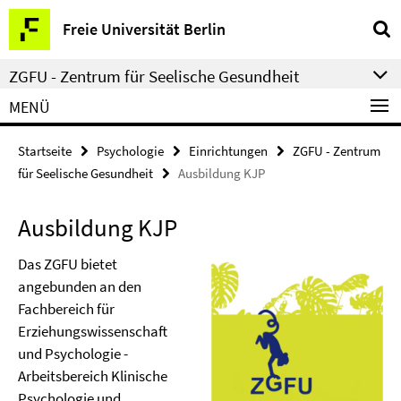
Springe
Service-
Freie Universität Berlin
direkt
Navigation
zu
ZGFU - Zentrum für Seelische Gesundheit
Inhalt
MENÜ
Startseite
Psychologie
Einrichtungen
ZGFU - Zentrum
für Seelische Gesundheit
Ausbildung KJP
Ausbildung KJP
Das ZGFU bietet
angebunden an den
Fachbereich für
Erziehungswissenschaft
und Psychologie -
Arbeitsbereich Klinische
Psychologie und