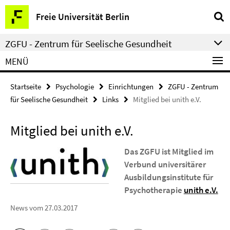
Springe
Service-
Freie Universität Berlin
direkt
Navigation
zu
ZGFU - Zentrum für Seelische Gesundheit
Inhalt
MENÜ
Startseite
Psychologie
Einrichtungen
ZGFU - Zentrum
für Seelische Gesundheit
Links
Mitglied bei unith e.V.
Mitglied bei unith e.V.
Das ZGFU ist Mitglied im
Verbund universitärer
Ausbildungsinstitute für
Psychotherapie
unith e.V.
News vom 27.03.2017