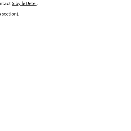
ontact
Sibylle Detel
.
 section).