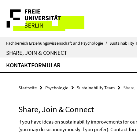
Springe
Service-
direkt
zu
Navigation
Inhalt
Fachbereich Erziehungswissenschaft und Psychologie
/
Sustainability
SHARE, JOIN & CONNECT
KONTAKTFORMULAR
Startseite
Psychologie
Sustainability Team
Share,
Share, Join & Connect
If you have ideas on sustainability improvements for ou
(you may do so anonymously if you prefer): Contact for