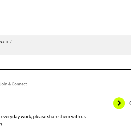
 Team
/
 Join & Connect
r everyday work, please share them with us
m