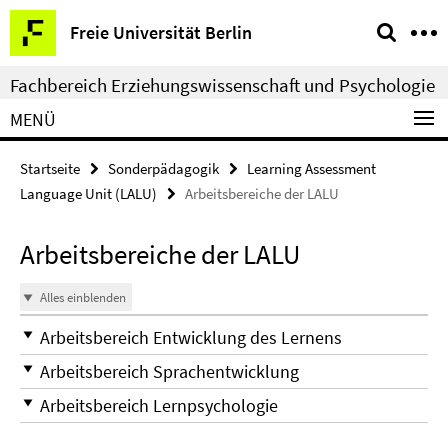
Springe
Service-
Freie Universität Berlin
direkt
Navigation
zu
Fachbereich Erziehungswissenschaft und Psychologie
Inhalt
MENÜ
Startseite
Sonderpädagogik
Learning Assessment
Language Unit (LALU)
Arbeitsbereiche der LALU
Arbeitsbereiche der LALU
Alles einblenden
Arbeitsbereich Entwicklung des Lernens
Arbeitsbereich Sprachentwicklung
Arbeitsbereich Lernpsychologie