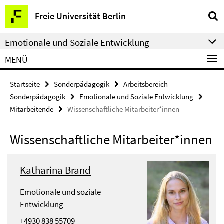
Springe
Service-
Freie Universität Berlin
direkt
Navigation
zu
Emotionale und Soziale Entwicklung
Inhalt
MENÜ
Startseite
Sonderpädagogik
Arbeitsbereich
Sonderpädagogik
Emotionale und Soziale Entwicklung
Mitarbeitende
Wissenschaftliche Mitarbeiter*innen
Wissenschaftliche Mitarbeiter*innen
Katharina Brand
Emotionale und soziale
Entwicklung
+4930 838 55709