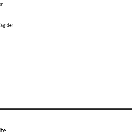
en
Tag der
ite