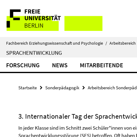
Springe
Service-
direkt
zu
Navigation
Inhalt
Fachbereich Erziehungswissenschaft und Psychologie
/
Arbeitsbereic
SPRACHENTWICKLUNG
FORSCHUNG
NEWS
MITARBEITENDE
Startseite
Sonderpädagogik
Arbeitsbereich Sonderpä
3. Internationaler Tag der Sprachentwi
In jeder Klasse sind im Schnitt zwei Schüler*innen von e
Sprachentwicklungsstörung (SES) betroffen. Oft haben 