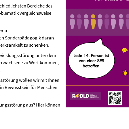
chiedlichsten Bereiche des
oblematik vergleichsweise
hema
ich Sonderpädagogik daran
merksamkeit zu schenken.
twicklungsstörung unter dem
d Erwachsene zu Wort kommen,
.
sstörung wollen wir mit Ihnen
ein Bewusstsein für Menschen
lungsstörung aus?
Hier
können