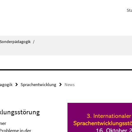
Sta
h Sonderpädagogik
/
dagogik
Sprachentwicklung
News
cklungsstörung
iner
Probleme in der