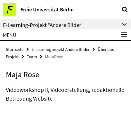
Springe
Service-
Freie Universität Berlin
direkt
Navigation
zu
E-Learning-Projekt "Andere Bilder"
Inhalt
MENÜ
Startseite
E-Learningprojekt Andere Bilder
Über das
Projekt
Team
MajaRose
Maja Rose
Videoworkshop II, Videoerstellung, redaktionelle
Betreuung Website